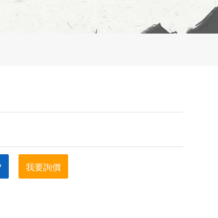
?
我要詢價