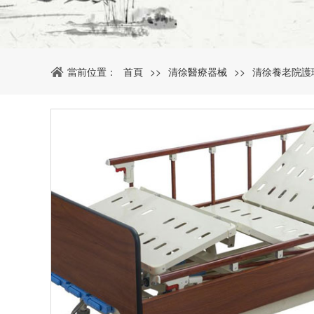
當前位置：
首頁
>>
清徐醫療器械
>>
清徐養老院護