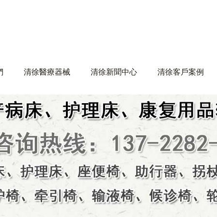
們
清徐醫療器械
清徐新聞中心
清徐客戶案例