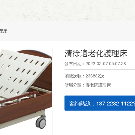
理床
清徐適老化護理床
發布日期：2022-02-07 05:07:28
瀏覽次數：236882次
所屬分類：養老院護理床
咨詢熱線：137-2282-1122