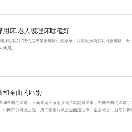
專用床,老人護理床哪種好
護理床哪種好?我們是專業護理床生產廠家，我這里推薦多功能護理床，分手動
人使用。
曲和全曲的區別
曲和全曲的區別，下面我給大家兩張圖片就能看出來，中曲全曲的區別；
，中間部分可以曲腿，第二張圖片就是全曲護理床，全曲就是，腿部的床體