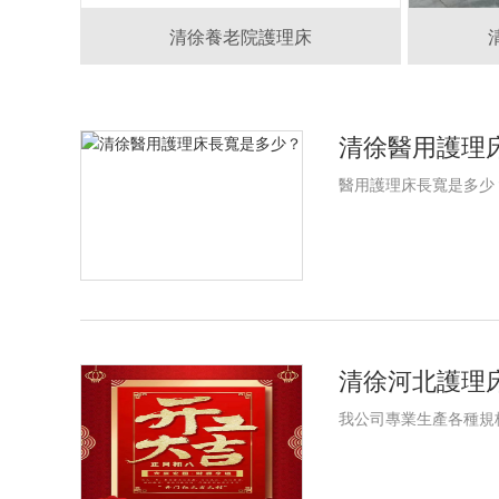
清徐養老院護理床
清徐醫用護理
醫用護理床長寬是多少
清徐河北護理床
我公司專業生產各種規