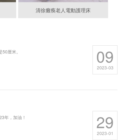
清徐癱瘓老人電動護理床
09
是50厘米。
2023-03
29
23年，加油！
2023-01