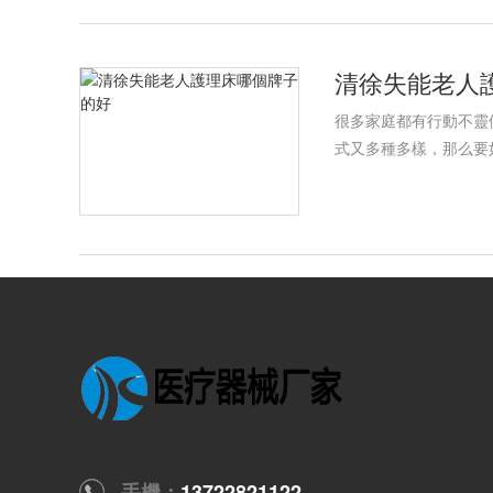
清徐失能老人
很多家庭都有行動不靈
式又多種多樣，那么要
手機：
13722821122