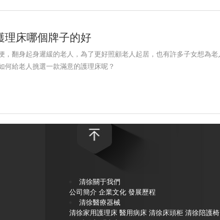
護理床哪個牌子的好
便，翻身起身遲緩的老人，為了更好照顧老人起居，也有許多子女想為老
如何給老人挑選一款滿意的護理床呢？
清徐關于我們
公司簡介
企業文化
發展歷程
清徐醫療器械
清徐家用護理床
醫用病床
清徐床頭柜
清徐陪護椅