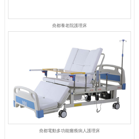
堯都養老院護理床
堯都電動多功能癱瘓病人護理床