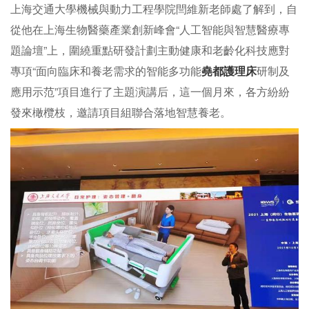
堯都聯系我們
上海交通大學機械與動力工程學院閆維新老師處了解到，自
從他在上海生物醫藥產業創新峰會“人工智能與智慧醫療專
題論壇”上，圍繞重點研發計劃主動健康和老齡化科技應對
專項“面向臨床和養老需求的智能多功能
堯都護理床
研制及
應用示范”項目進行了主題演講后，這一個月來，各方紛紛
發來橄欖枝，邀請項目組聯合落地智慧養老。