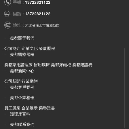
手機：
13722821122
固話：
13722821122
地址：
河北省衡水市濱湖新區
堯都關于我們
公司簡介
企業文化
發展歷程
堯都醫療器械
堯都家用護理床
醫用病床
堯都床頭柜
堯都陪護椅
堯都新聞中心
公司新聞
行業動態
堯都客戶案例
堯都企業相冊
員工風采
企業展示
榮譽證書
護理床百科
堯都聯系我們