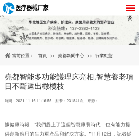
首頁
堯都關于我們
當前位置：
首頁
>>
堯都新聞中心
>>
行業動態
堯都醫療器械
堯都新聞中心
堯都智能多功能護理床亮相,智慧養老項
目不斷遞出橄欖枝
堯都客戶案例
時間：2021-11-16 11:16:55
點擊：231841次
來源：
堯都企業相冊
據健康時報，“我們趕上了這個智慧康養時代，也有能力提
護理床百科
供創新應用的生力軍產品和解決方案。”11月12日，記者從